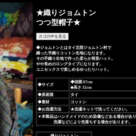
★織りジョムトン
つつ型帽子★
◆ジョムトンとはタイ北部ジョムトン村で
織った手織りコットン生地になります。
その手織り生地で作った柔らか筒形ハット。
やや長めのロングタイプになります。
ユニセックスで楽しめるゆったりハット。
◆頭囲 67cm
◆サイズ
◆高さ 32cm
◆原産国
タイ
◆素材
コットン
◆お洗濯方法
★洗濯ネットで洗ってください。
▼本製品はハンドメイドのため染傷などある場合があ
洗濯などにより色落ちする場合があります。
織りジョムトン